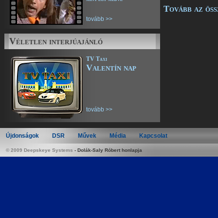
Tovább az öss
tovább >>
Véletlen interjúajánló
TV Taxi
Valentín nap
tovább >>
Újdonságok
DSR
Művek
Média
Kapcsolat
© 2009 Deepskeye Systems
-
Dolák-Saly Róbert honlapja