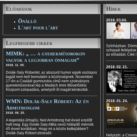
Előadások
Hírek
Önálló
2018. 03.04.
L'art pour l'art
Legfrissebb cikkek
Színházban. Dórin
színpadi fellépése
MIMK: „ … a gyerekműsorokon
az előadást. Cikk
vagyok a legjobban önmagam”
2018. 11. 05.
2018. 02. 21.
Dolák-Saly Róbertet, az abszurd humor egyik oszlopos
tagját nem kell bemutatni a közönségnek. November
17-én a Családi gumiszoba című nem szokványos
gyerekműsorával lép a Madách Imre Művelődési
Központ színpadára, amelyről őt magát kérdeztük.
WMN: Dolák-Saly Róbert: Az én
2018. 01. 24.
Armstrongom
2018. 08. 25.
A legendás űrhajós, Neil Armstrong hat évvel ezelőtt
halt meg. Egy Dolák-Saly Attila nevű hídépítő mérnök
45 évvel korábban. Hogy mi a közös kettejükben?
Dolák-Saly Róbert elmeséli.
Helyszín: a Cinema