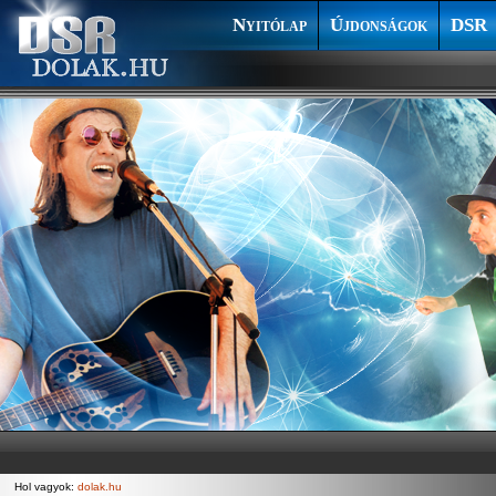
Nyitólap
Újdonságok
DSR
Hol vagyok:
dolak.hu