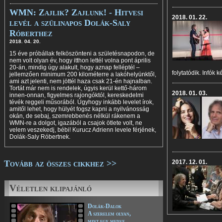
WMN: Zajlik? Zajlunk! - Hitvesi
2018. 01. 22.
levél a szülinapos Dolák-Saly
Róberthez
2018. 04. 20.
15 éve próbállak felköszönteni a születésnapodon, de
nem volt olyan év, hogy itthon lettél volna pont április
20-án, mindig úgy alakult, hogy aznap felléptél –
folytatódik. Infók 
jellemzően minimum 200 kilométerre a lakóhelyünktől,
ami azt jelenti, nem jöttél haza csak 21-én hajnalban.
Tortát már nem is rendelek, úgyis kerül kettő-három
2018. 01. 03.
innen-onnan, figyelmes rajongóktól, kereskedelmi
tévék reggeli műsorából. Úgyhogy inkább levelet írok,
amitől lehet, hogy hülyét fogsz kapni a nyilvánosság
okán, de sebaj, szemrebbenés nélkül rákenem a
WMN-re a dolgot, igazából a csajok ötlete volt, ne
velem veszekedj, bébi! Kurucz Adrienn levele férjének,
Dolák-Saly Róbertnek.
Tovább az összes cikkhez >>
2017. 12. 01.
Véletlen klipajánló
Dolák-Dalok
A szerelem olyan,
mint egy medve