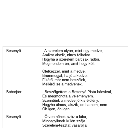
Besenyő:
- A szerelem olyan, mint egy medve,
Amikor alszik, nincs fölkelve.
Hogyha a szerelem bárcsak rádtör,
Megmondom én, amit hogy köll.
Ölelkezzél, mint a medve,
Brummogjál, ha jó a kedve.
Füléről már nem beszélek,
Melléről se a medvének.
Boborján:
- Beszélgettem a Besenyő Pista bácsival,
És megmondta a véleményem.
Szerintünk a medve jó kis élőlény,
Hogyha álmos, alszik, de ha nem, nem.
Óh igen, óh igen.
Besenyő:
- Ötven nőnek száz a lába,
Mindegyiknek külön szája.
Szerelem-tésztát vásároljál,