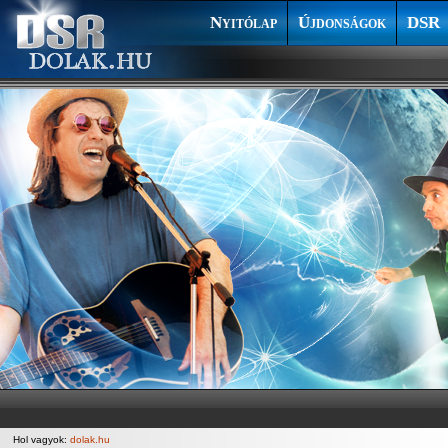
Nyitólap
Újdonságok
DSR
Hol vagyok:
dolak.hu