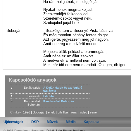
Ha rám hallgatnak, mindig jól jár.
Nyakát nőnek megmarkoljad,
Zsebkendőjét felkoncoljad.
Szerelem-csókot vigyél neki,
Szobájából járjál be-ki.
Boborján:
- Beszélgettem a Besenyő Pista bácsival,
És még mondott néhány fontos dolgot.
Azt ígérte, jegyezzem meg jól nagyon,
Amit nemrég a medvéről mondott.
Megbeszéltük például a brummogást,
Amit néha ez az állat szokott.
A medvének a melléről nem volt szó,
Mer' már idő erre nem maradott. Óh igen, óh igen.
Kapcsolódó anyagok
Dolák-dalok
A Dolák-dalok összefoglaló
táblázata
Lemezek
Lila liba
Pandacsöki
Pandacsöki Boborján
Boborján
Címkék:
1996
|
Boborján
|
ének
|
Lila liba
|
vers
|
videó
|
zene
Újdonságok
DSR
Művek
Média
Kapcsolat
© 2009 Deepskeye Systems
-
Dolák-Saly Róbert honlapja