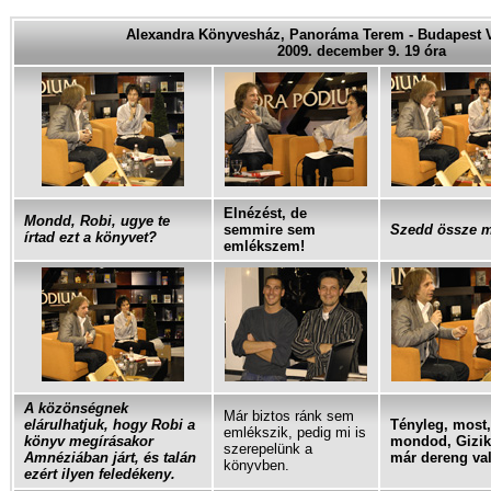
Alexandra Könyvesház, Panoráma Terem - Budapest V.,
2009. december 9. 19 óra
Elnézést, de
Mondd, Robi, ugye te
semmire sem
Szedd össze 
írtad ezt a könyvet?
emlékszem!
A közönségnek
Már biztos ránk sem
elárulhatjuk, hogy Robi a
Tényleg, most
emlékszik, pedig mi is
könyv megírásakor
mondod, Gizi
szerepelünk a
Amnéziában járt, és talán
már dereng va
könyvben.
ezért ilyen feledékeny.