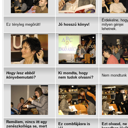
Érdekelne, hog
Ez tényleg megőrült!
Jó hosszú könyv!
milyen génjei
lehetnek.
Hogy lesz ebből
Ki mondta, hogy
Nem mondtunk i
könyvbemutató?
nem tudok olvasni?
Remélem, nincs itt egy
Ez combfájásra is
Ezt olvasd, ne 
zenészkolléga se, mert