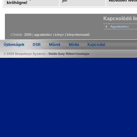
jó!
kezedben lévőt
kiröhögne!
Kapcsolódó li
Agyatlantisz
Címkék:
2009
|
agyatlantisz
|
könyv
|
könyvbemutató
Újdonságok
DSR
Művek
Média
Kapcsolat
© 2009 Deepskeye Systems
-
Dolák-Saly Róbert honlapja