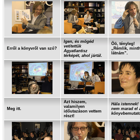
Igen, és mögéd
Öö, tényleg!
vetítettük
Erről a könyvről van szó?
„Rémlik, mint
Agyatlantisz
látnám”.
térképét, ahol jártál.
Azt hiszem,
Hála istennek!
valamilyen
Meg itt.
nem marad el 
időutazáson vettem
könyvbemutat
részt!