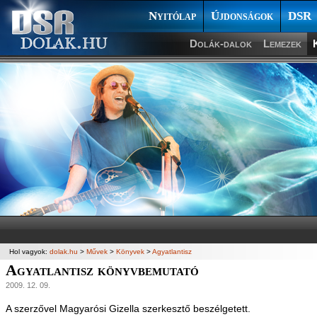
Nyitólap
Újdonságok
DSR
Dolák-dalok
Lemezek
Hol vagyok:
dolak.hu
>
Művek
>
Könyvek
>
Agyatlantisz
Agyatlantisz könyvbemutató
2009. 12. 09.
A szerzővel Magyarósi Gizella szerkesztő beszélgetett.