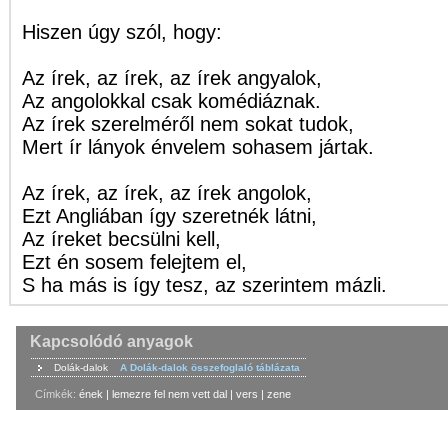
Hiszen úgy szól, hogy:
Az írek, az írek, az írek angyalok,
Az angolokkal csak komédiáznak.
Az írek szerelméről nem sokat tudok,
Mert ír lányok énvelem sohasem jártak.
Az írek, az írek, az írek angolok,
Ezt Angliában így szeretnék látni,
Az íreket becsülni kell,
Ezt én sosem felejtem el,
S ha más is így tesz, az szerintem mázli.
Kapcsolódó anyagok
Dolák-dalok
A Dolák-dalok összefoglaló táblázata
Címkék:
ének
|
lemezre fel nem vett dal
|
vers
|
zene