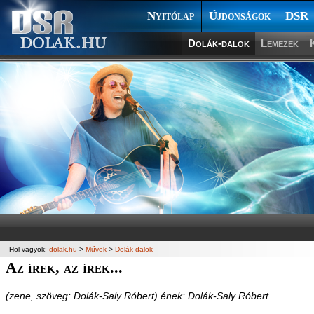
Nyitólap
Újdonságok
DSR
Dolák-dalok
Lemezek
Hol vagyok:
dolak.hu
>
Művek
>
Dolák-dalok
Az írek, az írek...
(zene, szöveg: Dolák-Saly Róbert) ének: Dolák-Saly Róbert