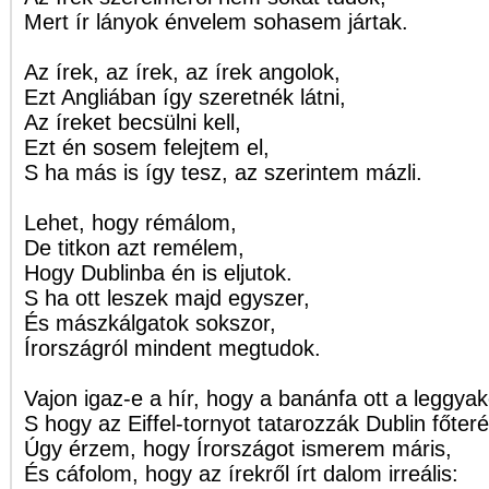
Mert ír lányok énvelem sohasem jártak.
Az írek, az írek, az írek angolok,
Ezt Angliában így szeretnék látni,
Az íreket becsülni kell,
Ezt én sosem felejtem el,
S ha más is így tesz, az szerintem mázli.
Lehet, hogy rémálom,
De titkon azt remélem,
Hogy Dublinba én is eljutok.
S ha ott leszek majd egyszer,
És mászkálgatok sokszor,
Írországról mindent megtudok.
Vajon igaz-e a hír, hogy a banánfa ott a leggya
S hogy az Eiffel-tornyot tatarozzák Dublin főter
Úgy érzem, hogy Írországot ismerem máris,
És cáfolom, hogy az írekről írt dalom irreális: