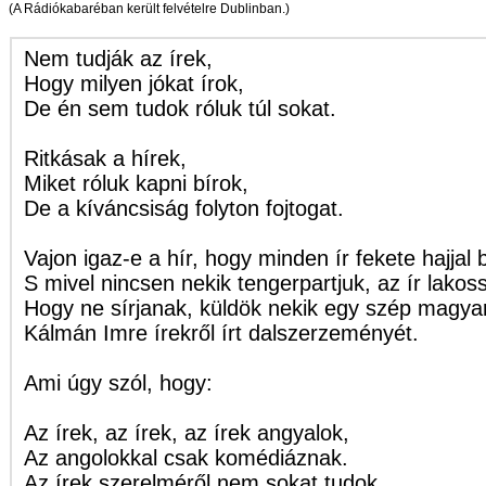
(A Rádiókabaréban került felvételre Dublinban.)
Nem tudják az írek,
Hogy milyen jókat írok,
De én sem tudok róluk túl sokat.
Ritkásak a hírek,
Miket róluk kapni bírok,
De a kíváncsiság folyton fojtogat.
Vajon igaz-e a hír, hogy minden ír fekete hajjal b
S mivel nincsen nekik tengerpartjuk, az ír lakoss
Hogy ne sírjanak, küldök nekik egy szép magya
Kálmán Imre írekről írt dalszerzeményét.
Ami úgy szól, hogy:
Az írek, az írek, az írek angyalok,
Az angolokkal csak komédiáznak.
Az írek szerelméről nem sokat tudok,