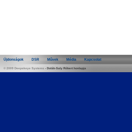
Újdonságok
DSR
Művek
Média
Kapcsolat
© 2009 Deepskeye Systems
-
Dolák-Saly Róbert honlapja