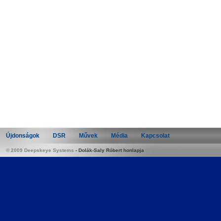
Újdonságok
DSR
Művek
Média
Kapcsolat
© 2009 Deepskeye Systems
-
Dolák-Saly Róbert honlapja