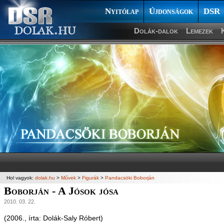
Nyitólap
Újdonságok
DSR
Dolák-dalok
Lemezek
Hol vagyok:
dolak.hu
>
Művek
>
Figurák
>
Pandacsöki Boborján
Boborján - A Jósok jósa
2010. 03. 22.
(2006., írta: Dolák-Saly Róbert)