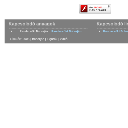
Kapcsolódó anyagok
Kapcsolódó li
Pandacsöki Boborján
Pandacsöki Boborján
Pandacsöki Bobo
Címkék:
2006
|
Boborján
|
Figurák
|
videó