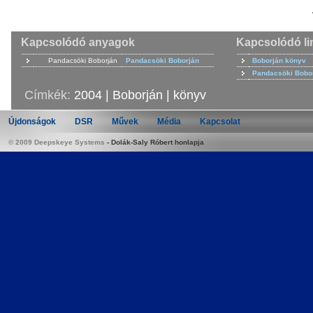
Kapcsolódó anyagok
Kapcsolódó li
Pandacsöki Boborján
Pandacsöki Boborján
Boborján könyv
Pandacsöki Bobo
Címkék:
2004
|
Boborján
|
könyv
Újdonságok
DSR
Művek
Média
Kapcsolat
© 2009 Deepskeye Systems
-
Dolák-Saly Róbert honlapja