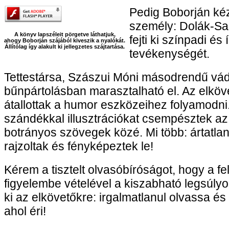
Pedig Boborján ké
személy: Dolák-Sa
A könyv lapszéleit pörgetve láthatjuk,
fejti ki színpadi és
ahogy Boborján szájából kiveszik a nyalókát.
Állítólag így alakult ki jellegzetes szájtartása.
tevékenységét.
Tettestársa, Szászui Móni másodrendű vádl
bűnpártolásban marasztalható el. Az elkö
átallottak a humor eszközeihez folyamodni.
szándékkal illusztrációkat csempésztek a
botrányos szövegek közé. Mi több: ártatlan,
rajzoltak és fényképeztek le!
Kérem a tisztelt olvasóbíróságot, hogy a fe
figyelembe vételével a kiszabható legsúlyo
ki az elkövetőkre: irgalmatlanul olvassa é
ahol éri!