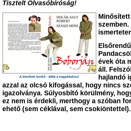
Tisztelt Olvasóbíróság!
Minősített
szemben.
ismertetem
Elsőrendű
Pandacsök
évek óta m
áll. Felsz
hajlandó i
A kiterített borító - klikk a nagyításhoz!
azzal az olcsó kifogással, hogy nincs s
igazolványa. Súlyosbító körülmény, hogy
ez nem is érdekli, merthogy a szóban 
ehető (sem céklával, sem csokiöntettel).