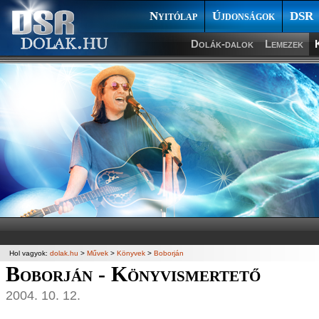
Nyitólap
Újdonságok
DSR
Dolák-dalok
Lemezek
Hol vagyok:
dolak.hu
>
Művek
>
Könyvek
>
Boborján
Boborján - Könyvismertető
2004. 10. 12.