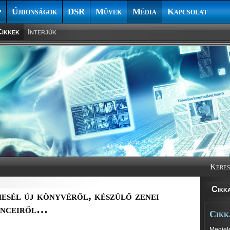
p
Újdonságok
DSR
Művek
Média
Kapcsolat
ikkek
Interjúk
Keres
Cikk
sél új könyvéről, készülő zenei
enceiről…
Cikk
Megjele