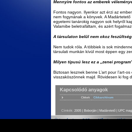
Mennyire fontos az emberek véleménye;
Fontos nagyon. Ilyenkor azt érzi az ember
nem fogynának a könyvek. A Madártetető m
egyetemi tanárokig nagyon sok helyről kapo
Valamibe beletrafáltam, és azért fogalmaz
A társulaton belül nem okoz feszültsé
Nem tudok róla. A többiek is sok mindenne
társulati munkán kívül most éppen egy z
Milyen típusú lesz ez a „zenei program
Biztosan lesznek benne L’art pour l’art-o
visszaköszönnek majd. Rövidesen ki fog 
Kapcsolódó anyagok
Cikkek
Cikkarchívum
Címkék:
2005
|
Boborján
|
Madáretető
|
UPC mag
Újdonságok
DSR
Művek
Média
© 2009 Deepskeye Systems
-
Dolák-Saly Róbert honl