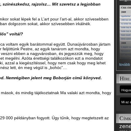
z, színészkedsz, rajzolsz… Mit szeretsz a legjobban
kor sokat lépek fel a L’art pour l’art-al, akkor szívesebben
óban dolgozom sokat, akkor szívesebben irkálnék.
lős” voltál?
óca voltam egyik barátommal együtt. Dunaújvárosban jártam
 feljöttünk Pestre, az egyik tanárom azt mondta, hogy
k veszni ebben a nagyvárosban, és jegyezzük meg, hogy
t megélni. Azóta érettségi találkozókon ezt a mondatot
ki, azzal a kiegészítéssel, hogy nem csak hogy meg lehet
tovább
ínész lett, én meg végül is „bohóc”…
eled. Nemrégiben jelent meg Boborján című könyved.
Hírl
 mások, és mindig tájékoztatnak Ma valaki azt mondta, hogy
Címk
. 29 000 példányban fogyott. Úgy tűnik, hogy megtetszett az
zene