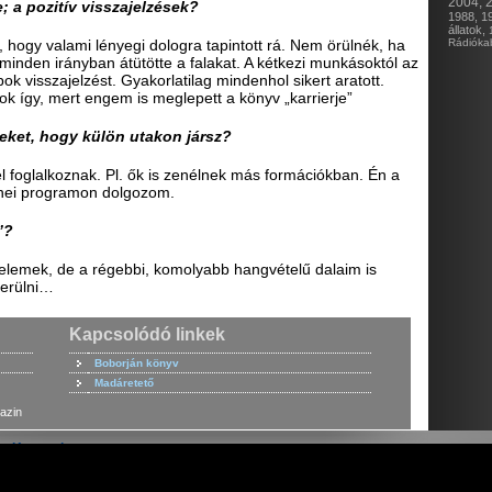
2004,
2
 a pozitív visszajelzések?
1988,
1
állatok,
, hogy valami lényegi dologra tapintott rá. Nem örülnék, ha
Rádióka
inden irányban átütötte a falakat. A kétkezi munkásoktól az
k visszajelzést. Gyakorlatilag mindenhol sikert aratott.
ok így, mert engem is meglepett a könyv „karrierje”
geket, hogy külön utakon jársz?
l foglalkoznak. Pl. ők is zenélnek más formációkban. Én a
enei programon dolgozom.
”?
s elemek, de a régebbi, komolyabb hangvételű dalaim is
derülni…
Kapcsolódó linkek
Boborján könyv
Madáretető
azin
Kapcsolat
apja