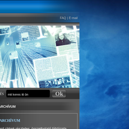
FAQ
|
E-mail
és
archívum
archívum
nt cikkek részletes, összefoglaló táblázata.