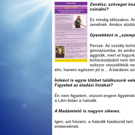
Zenélsz, szöveget írs
csinálni?
Ez mindig időszakos. Ami
zenélnék. Amikor stúdi
Gyerekként is „szerep
Persze. Az osztály boh
gimnáziumba, és amikor
aggódik, mert el fogun
bohóckodásból nem lehe
sokszor visszalöktük ne
élni, hanem egészen jól is… A barátom sz
Íróként is egyre többet találkozunk v
Figyeled az eladási listákat?
Én nem figyelem, viszont engem figyelnek
a Libri-listán a hatodik.
A Madáretető is nagyon sikeres.
Igen, azt hiszem, a hatodik kiadásnál tart
embereknek.