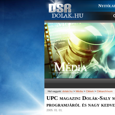
Nyitóla
C
Hol vagyok:
dolak.hu
>
Média
>
Cikkek
>
Cikkarchívum
UPC magazin: Dolák-Saly me
programjáról és nagy kedv
2005. 01. 01.