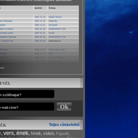
 >>
evél
ék
Teljes címkefelhő
,
vers,
ének,
hírek,
videó,
Figurák,