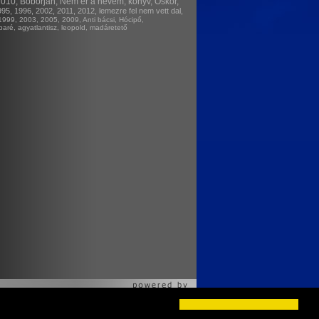
010,
Boborján,
Nem ér a nevem,
könyv,
Őskor,
995,
1996,
2002,
2011,
2012,
lemezre fel nem vett dal,
1999,
2003,
2005,
2009,
Anti bácsi,
Hócipő,
baré,
agyatlantisz,
leopold,
madáretető